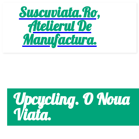
Suscuviata.ro,
Atelierul De
Manufactura.
Upcycling. O Noua
Viata.