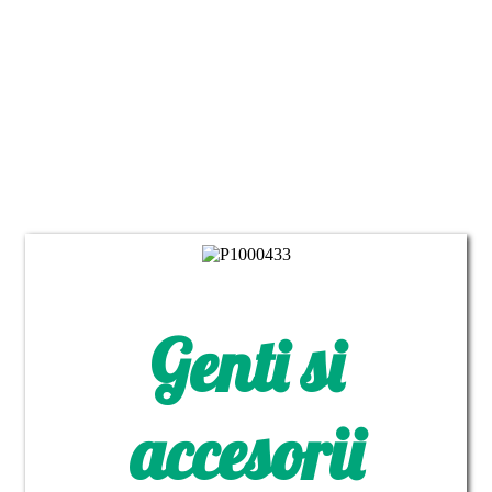
Nu aruncam,
cream ceva nou.
Genti si
accesorii